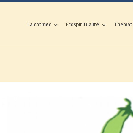
La cotmec
Ecospiritualité
Thémat