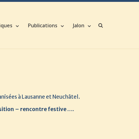
iques
Publications
Jalon
Search
anisées à Lausanne et Neuchâtel.
ition – rencontre festive ….