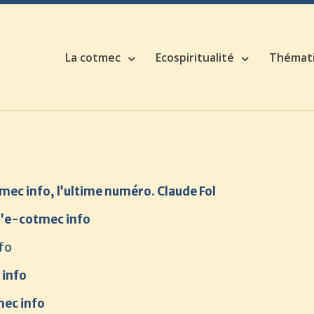
La cotmec
Ecospiritualité
Thémat
mec info, l’ultime numéro. Claude Fol
l’e-cotmec info
fo
 info
mec info