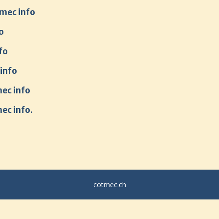
tmec info
o
fo
 info
mec info
ec info.
cotmec.ch