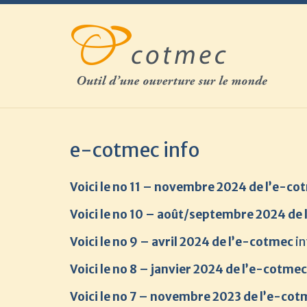
Skip
to
content
e-cotmec info
Voici le no 11 – novembre 2024 de l’e-cot
Voici le no 10 – août/septembre 2024 de 
Voici le no 9 – avril 2024 de l’e-cotmec
in
Voici le no 8 – janvier 2024 de l’e-cotmec
Voici le no 7 – novembre 2023 de l’e-cot