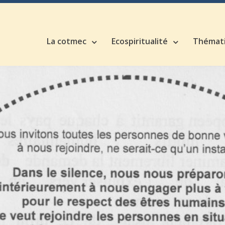
La cotmec
Ecospiritualité
Thémat