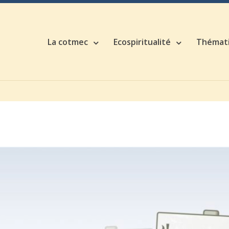
La cotmec
Ecospiritualité
Thémat