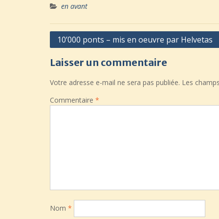
en avant
Navigation
10’000 ponts – mis en oeuvre par Helvetas
de
Laisser un commentaire
l’article
Votre adresse e-mail ne sera pas publiée.
Les champs 
Commentaire
*
Nom
*