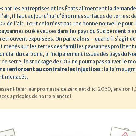
s par les entreprises et les États alimentent la demande
air, il faut aujourd’hui d’énormes surfaces de terres : d
O2 de l’air. Tout cela n’est pas une bonne nouvelle pour 
s paysannes ou éleveuses dans les pays du Sud perdent bie
retrouvent expulsées. On parle alors – quand il s’agit d
nt menés sur les terres des familles paysannes profiten
mondial du carbone, principalement issues des pays du N
de serre, le stockage de CO2 ne pourra pas sauver le mo
s renforcent au contraire les injustices
: la faim augme
ont menacés.
ent tenir leur promesse de zéro net d’ici 2060, environ 1,2 
aces agricoles de notre planète !