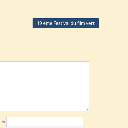
19 ème Festival du film vert
web