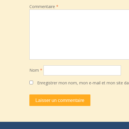
Commentaire
*
Nom
*
Enregistrer mon nom, mon e-mail et mon site da
A
l
t