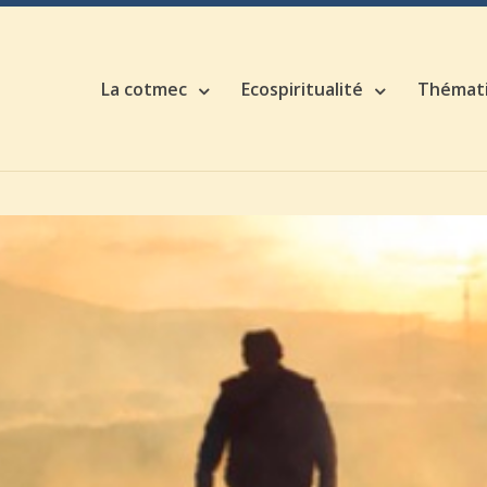
La cotmec
Ecospiritualité
Thémat