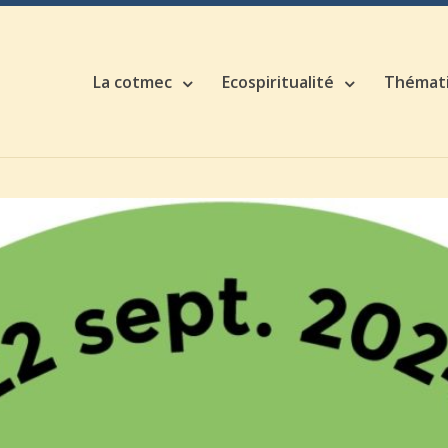
La cotmec
Ecospiritualité
Thémat